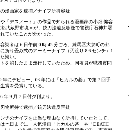
 9 月 7 日付夕刊より。
」の漫画家を逮捕／ナイフ所持容疑
や「デスノート」の作品で知られる漫画家の小畑 健容
 ＝東京都武蔵野市境＝が、銃刀法違反容疑で警視庁石神井署
されていたことが分かった。
疑者は 6 日午前 0 時 45 分ごろ、練馬区大泉町の都
に折り畳み式のアーミーナイフ（刃渡り 8.6 センチ）1
いた疑い。
イトを消したまま走行していたため、同署員が職務質問
9 年にデビュー、03 年には「ヒカルの碁」で第 7 回手
新生賞を受賞している。
 年 9 月 7 日付夕刊より。
者刃物所持で逮捕／銃刀法違反容疑
センチのナイフを正当な理由なく所持していたとして、
は七日までに、人気漫画「ヒカルの碁」や「DEATH