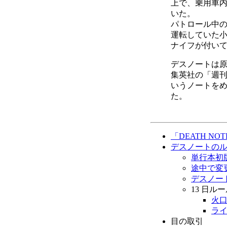
上で、乗用車内
いた。
パトロール中
運転していた
ナイフが付い
デスノートは
集英社の「週
いうノートを
た。
「DEATH N
デスノートの
単行本初
途中で変
デスノー
13 日ル
火口
ライ
目の取引