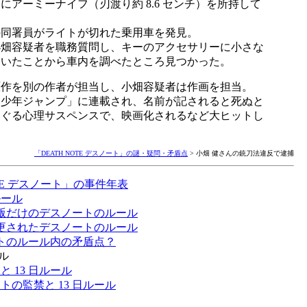
にアーミーナイフ（刃渡り約 8.6 センチ）を所持して
の同署員がライトが切れた乗用車を発見。
小畑容疑者を職務質問し、キーのアクセサリーに小さな
ていたことから車内を調べたところ見つかった。
原作を別の作者が担当し、小畑容疑者は作画を担当。
刊少年ジャンプ」に連載され、名前が記されると死ぬと
めぐる心理サスペンスで、映画化されるなど大ヒットし
「DEATH NOTE デスノート」の謎・疑問・矛盾点
> 小畑 健さんの銃刀法違反で逮捕
OTE デスノート」の事件年表
ルール
版だけのデスノートのルール
更されたデスノートのルール
トのルール内の矛盾点？
ール
と 13 日ルール
トの監禁と 13 日ルール