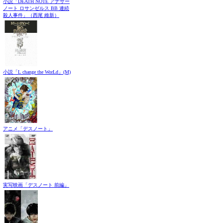
小説「DEATH NOTE アナザー
ノート ロサンゼルス BB 連続
殺人事件」（西尾 維新）
小説「L change the WorLd」(M)
アニメ「デスノート」
実写映画「デスノート 前編」