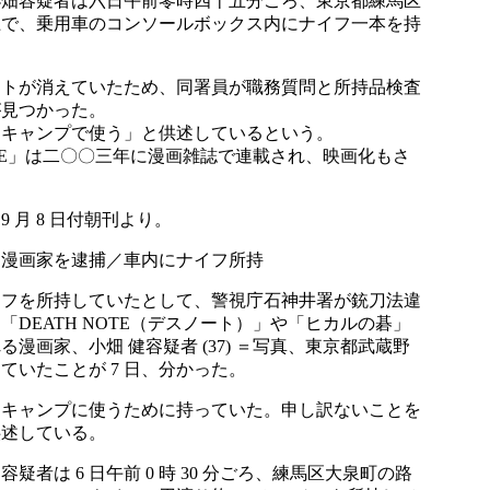
小畑容疑者は六日午前零時四十五分ごろ、東京都練馬区
上で、乗用車のコンソールボックス内にナイフ一本を持
。
イトが消えていたため、同署員が職務質問と所持品検査
が見つかった。
「キャンプで使う」と供述しているという。
NOTE」は二〇〇三年に漫画雑誌で連載され、映画化もさ
 9 月 8 日付朝刊より。
」漫画家を逮捕／車内にナイフ所持
イフを所持していたとして、警視庁石神井署が銃刀法違
「DEATH NOTE（デスノート）」や「ヒカルの碁」
る漫画家、小畑 健容疑者 (37) ＝写真、東京都武蔵野
ていたことが 7 日、分かった。
「キャンプに使うために持っていた。申し訳ないことを
供述している。
疑者は 6 日午前 0 時 30 分ごろ、練馬区大泉町の路