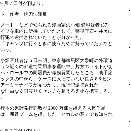
 9 月 7 日付夕刊より。
ート」作者、銃刀法違反
ノート」などで知られる漫画家の小畑 健容疑者 (37)
ナイフを車内に所持していたとして、警視庁石神井署に
現行犯で逮捕されていたことが分かった。
、「キャンプに行くときに使うために持っていた」など
という。
小畑容疑者は 6 日未明、東京都練馬区大泉町の外環道
ション近くの都道で乗用車を運転中、片方のライトが切
、パトロール中の同署員が職務質問したところ、助手席
ックスの中から、ケースに入っていない長さ 8.6 セン
のアーミーナイフが見つかり、現行犯逮捕された。
な理由なく刃渡り 6 センチを超える刃物を携帯するこ
る。
行本の累計発行部数が 2000 万部を超える人気作品。
者は、囲碁ブームを起こした「ヒカルの碁」でも知られ