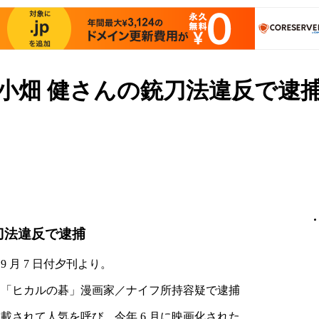
小畑 健さんの銃刀法違反で逮
刀法違反で逮捕
 9 月 7 日付夕刊より。
」「ヒカルの碁」漫画家／ナイフ所持容疑で逮捕
載されて人気を呼び、今年 6 月に映画化された