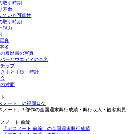
の取引時期
り寿命
んでいた可能性
の取引時期
と視力
名
の写真
の本名
田の履歴書の写真
イバーとウエディの本名
トチップ
の利き手と手錠・時計
再会
リの対面
ート」
スノート」の福岡ロケ
スノート」3 部作の全国週末興行成績・興行収入・観客動員
スノート 前編」
「デスノート 前編」の全国週末興行成績