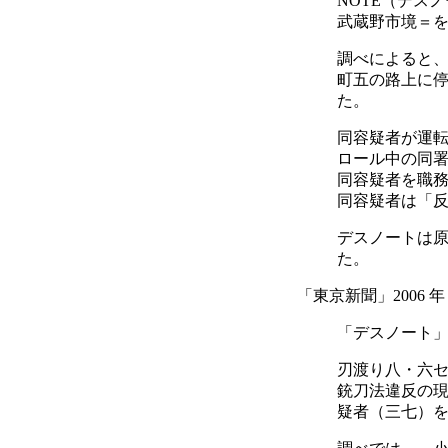
NOTE（デスノ
武蔵野市境＝
調べによると
町五の路上に
た。
同容疑者が運
ロール中の同
同容疑者を職
同容疑者は「
デスノートは
た。
「東京新聞」2006 年
「デスノート
刃渡り八・六
銃刀法違反の現
疑者（三七）