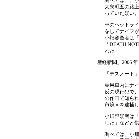
調べでは、、
大泉町五の路
っていた疑い
車のヘッドラ
をしてナイフ
小畑容疑者は
「DEATH 
れた。
「産経新聞」2006 年
「デスノート
乗用車内にナ
反の現行犯で、
の作画で知られ
市境＝を逮捕し
小畑容疑者は
した」などと
調べでは、小畑容