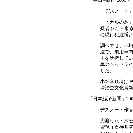
「毎日新聞」2006 年
「デスノート
「ヒカルの碁」
疑者 (37)
に現行犯逮捕
調べでは、小畑容
道で、乗用車内
本を所持して
車のヘッドラ
した。
小畑容疑者は 8
塚治虫文化賞
「日本経済新聞」2006
デスノート作
刃渡り八・六
警視庁石神井署