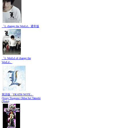
「L change the WorLd」通常版
「L WorLd of change the
WorLd」
英語版「DEATH NOTE」
(Story:Tsugumi Ohba/Art:Takeshi
Obata)