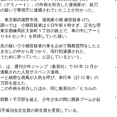
NOTE（デスノート）」の作画を担当した漫画家が、銃刀
）の疑いで警視庁に逮捕されていたことが分かった。
、東京都武蔵野市境、漫画家小畑 健容疑者 (37)。
調べでは、小畑容疑者は 6 日午前 0 時すぎ、正当な理
東京都練馬区大泉町 5 丁目の路上で、車の中にアーミ
り 8.6 センチ）を所持していた疑い。
不良の疑いで小畑容疑者の車を止めて職務質問をしたと
引き出しの中から見つかり、現行犯逮捕された。
使うために持っていた」と話しているという。
OTE」は、週刊少年ジャンプ（集英社）で 03 年 12 月か
まで連載された人気サスペンス漫画。
ーと細密な画風が人気を呼び、単行本（計 12 巻）の
 千万部を超えた。
、この作画を担当したほか、同じ集英社の「ヒカルの
部数 1 千万部を超え、少年少女の間に囲碁ブームが起
 7 回手塚治虫文化賞の新生賞を受賞している。