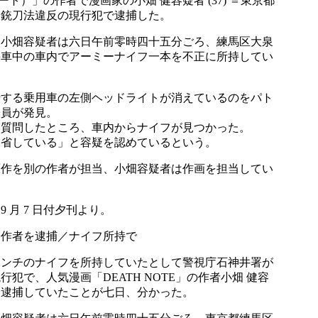
ート）」の作者で漫画家の小畑 健容疑者 (37) ＝東京都
を銃刀法違反の現行犯で逮捕した。
、小畑容疑者は六日午前零時四十五分ごろ、練馬区大泉
停車中の車内でアーミーナイフ一本を不正に所持してい
転する乗用車の左側ヘッドライトが消えているのをパト
署員が発見。
務質問したところ、車内からナイフが見つかった。
反省している」と容疑を認めているという。
原作を別の作者が担当、小畑容疑者は作画を担当してい
 9 月 7 日付夕刊より。
」作者を逮捕／ナイフ所持で
センチのナイフを所持していたとして警視庁石神井署が
行犯で、人気漫画「DEATH NOTE」の作者小畑 健容
を逮捕していたことが七日、分かった。