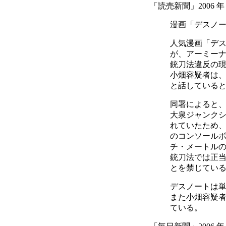
「読売新聞」2006 年
漫画「デスノ
人気漫画「デス
が、アーミー
銃刀法違反の
小畑容疑者は
と話している
同署によると、
大泉ジャンク
れていたため
のコンソールボ
チ・メートル
銃刀法では正当
とを禁じてい
デスノートは単
また小畑容疑
ている。