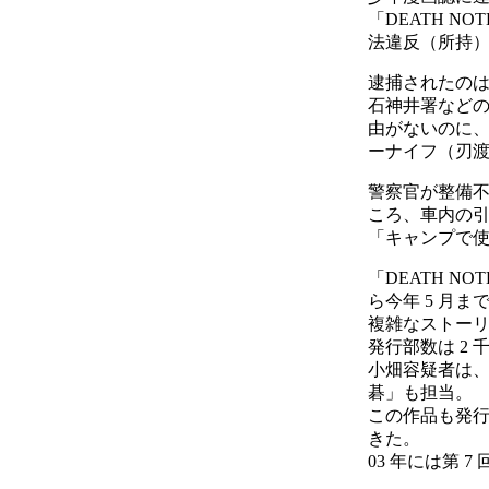
「DEATH 
法違反（所持
逮捕されたのは
石神井署などの
由がないのに、
ーナイフ（刃渡
警察官が整備
ころ、車内の
「キャンプで
「DEATH N
ら今年 5 月
複雑なストーリ
発行部数は 2
小畑容疑者は
碁」も担当。
この作品も発行
きた。
03 年には第