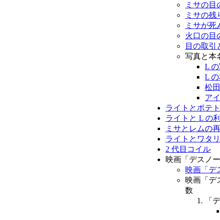
ミサの目
ミサの残
ミサが死
火口の目
目の取引
写真と本
L 
L 
松
ア
ライトとポテ
ライトと L 
ミサとレムの
ライトとワタ
2 代目コイル
映画「デスノ
映画「デ
映画「デ
数
「デ