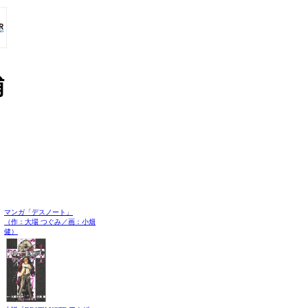
捕
マンガ「デスノート」
（作：大場 つぐみ／画：小畑
健）