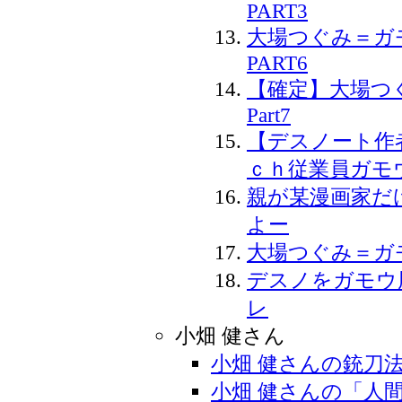
PART3
大場つぐみ＝
PART6
【確定】大場つ
Part7
【デスノート作
ｃｈ従業員ガモ
親が某漫画家だ
よー
大場つぐみ＝ガ
デスノをガモウ
レ
小畑 健さん
小畑 健さんの銃刀
小畑 健さんの「人