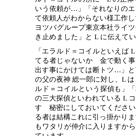
いう依頼が…」「それなりのエ
て依頼人がわからない様工作し
ヨツバグループ東京本社ライツ
き止めました」と L に伝えて
「エラルド＝コイルといえば L
てる者じゃないか 金で動く事
出す事にかけては断トツ…」と
の父の夜神 総一郎に対し、L 
ルド＝コイルという探偵も」「
の三大探偵といわれている L 
す 秘密にしておいてください
る者は結構これに引っ掛かりま
もワタリが仲介に入りますか
ています。