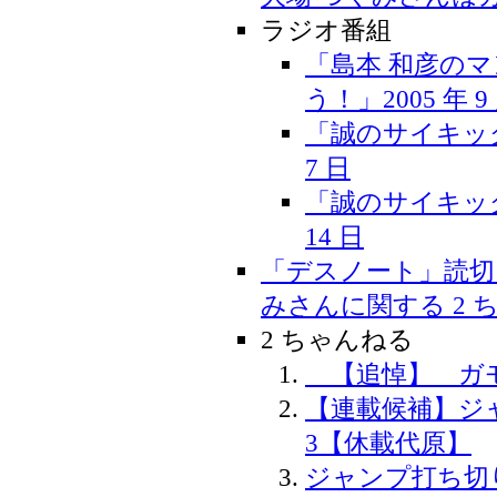
ラジオ番組
「島本 和彦の
う！」2005 年 9 
「誠のサイキック青
7 日
「誠のサイキック青
14 日
「デスノート」読切
みさんに関する 2 
2 ちゃんねる
【追悼】 ガ
【連載候補】ジ
3【休載代原】
ジャンプ打ち切