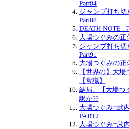
Part84
ジャンプ打ち切
Part88
DEATH NOTE -
大場つぐみの正
ジャンプ打ち切
Part91
大場つぐみの正体
【世界の】大場
【常識】
結局、【大場つ
訳か??
大場つぐみ=武
PART2
大場つぐみ=武