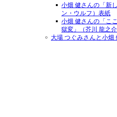
小畑 健さんの「新
ン・ウルフ）表紙
小畑 健さんの「こ
獄変」（芥川 龍之
大場 つぐみさんと小畑