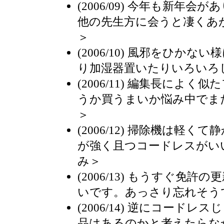
(2006/09) 今年も新年
他の先生方に会うと凄くあ
＞
(2006/10) 風邪をひかな
り加湿器置いたりいろいろ
(2006/11) 編集長によ
うか買うまいか悩み中でま
＞
(2006/12) 掃除機は軽
が強く且つコードレスがい
み＞
(2006/13) もうすぐ免
いです。あっさり忘れそう
(2006/14) 逆にコード
品はあるのかと考えたらな