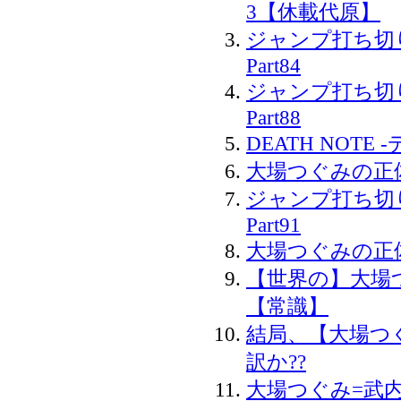
3【休載代原】
ジャンプ打ち切
Part84
ジャンプ打ち切
Part88
DEATH NOTE -
大場つぐみの正
ジャンプ打ち切
Part91
大場つぐみの正体
【世界の】大場
【常識】
結局、【大場つ
訳か??
大場つぐみ=武