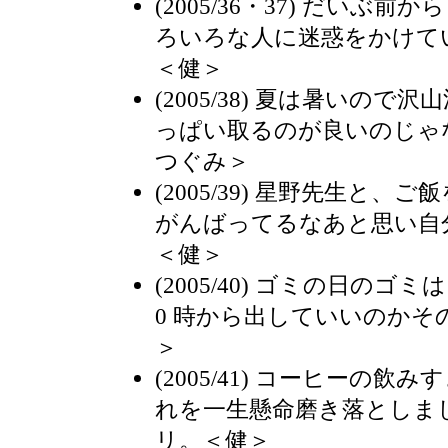
(2005/36・37) だいぶ前
ろいろな人に迷惑をかけて
＜健＞
(2005/38) 夏は暑いの
っぱい取るのが良いのじゃ
つぐみ＞
(2005/39) 星野先生と
がんばってるなあと思い自
＜健＞
(2005/40) ゴミの日の
0 時から出していいのかそ
＞
(2005/41) コーヒーの
れを一生懸命磨き落としま
リ。＜健＞