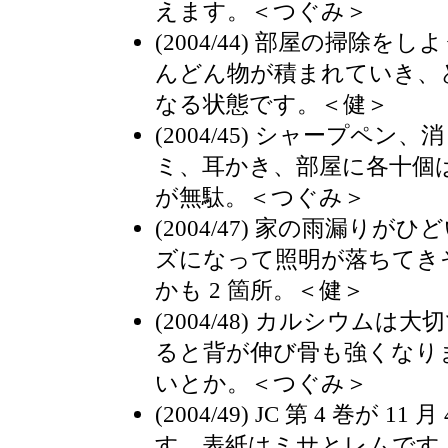
えます。＜つぐみ＞
(2004/44) 部屋の掃除
んどん物が積まれていき、
なる状態です。＜健＞
(2004/45) シャープペ
ミ、耳かき、部屋に各十個
が無駄。＜つぐみ＞
(2004/47) 家の雨漏り
ズになって照明が落ちてき
かも 2 箇所。＜健＞
(2004/48) カルシウム
ると背が伸び骨も強くなり
いとか。＜つぐみ＞
(2004/49) JC 第 4 巻が 
す。表紙はミサとレムです