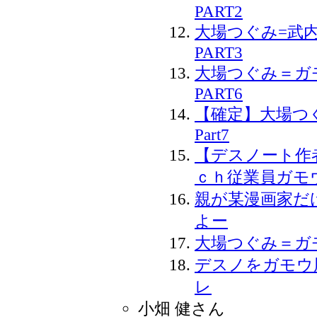
PART2
大場つぐみ=武
PART3
大場つぐみ＝
PART6
【確定】大場つ
Part7
【デスノート作
ｃｈ従業員ガモ
親が某漫画家だ
よー
大場つぐみ＝ガ
デスノをガモウ
レ
小畑 健さん