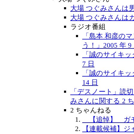
大場 つぐみさんは
大場 つぐみさんは
ラジオ番組
「島本 和彦の
う！」2005 年 9 
「誠のサイキック青
7 日
「誠のサイキック青
14 日
「デスノート」読切
みさんに関する 2 
2 ちゃんねる
【追悼】 ガ
【連載候補】ジ