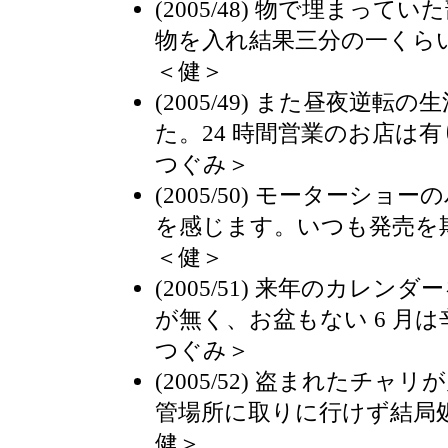
(2005/48) 物で埋まっ
物を入れ結果三分の一くら
＜健＞
(2005/49) また昼夜逆
た。24 時間営業のお店は
つぐみ＞
(2005/50) モーターシ
を感じます。いつも発売を
＜健＞
(2005/51) 来年のカレンダ
が無く、お盆もない 6 月
つぐみ＞
(2005/52) 盗まれたチ
管場所に取りに行けず結局
健＞